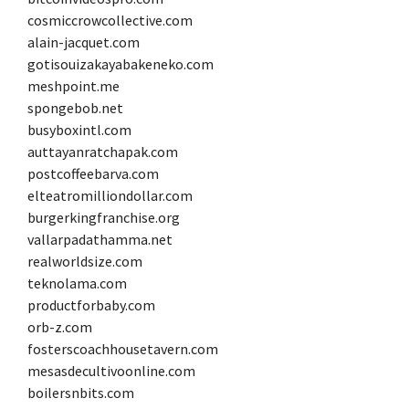
cosmiccrowcollective.com
alain-jacquet.com
gotisouizakayabakeneko.com
meshpoint.me
spongebob.net
busyboxintl.com
auttayanratchapak.com
postcoffeebarva.com
elteatromilliondollar.com
burgerkingfranchise.org
vallarpadathamma.net
realworldsize.com
teknolama.com
productforbaby.com
orb-z.com
fosterscoachhousetavern.com
mesasdecultivoonline.com
boilersnbits.com