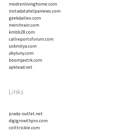
modrenlivinghome.com
instadatahelpainews.com
geekdailies.com
merchrain.com
kmbb28.com
callreportsforum.com
sokmilya.com
abyluny.com
boomjavtrk.com
apklead.net
Links
prada-outlet.net
digigrowthpro.com
colttrickle.com