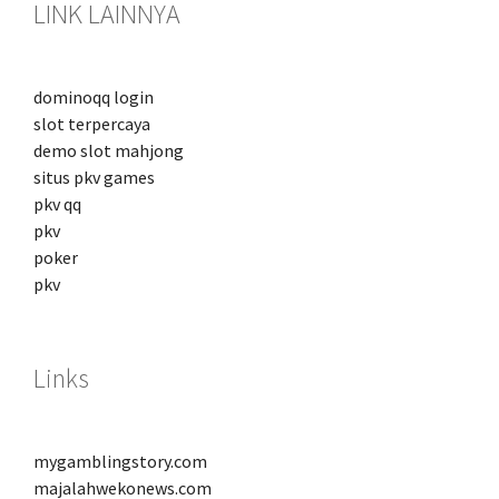
LINK LAINNYA
dominoqq login
slot terpercaya
demo slot mahjong
situs pkv games
pkv qq
pkv
poker
pkv
Links
mygamblingstory.com
majalahwekonews.com