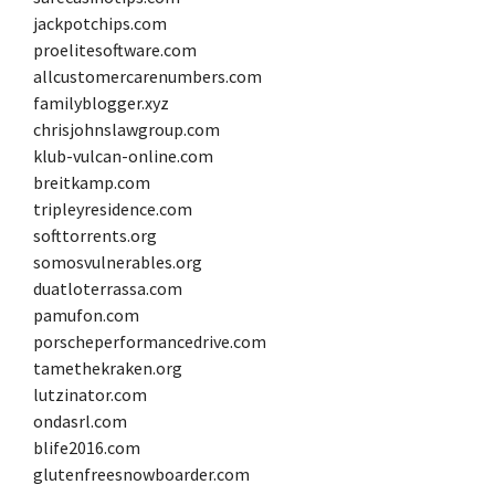
jackpotchips.com
proelitesoftware.com
allcustomercarenumbers.com
familyblogger.xyz
chrisjohnslawgroup.com
klub-vulcan-online.com
breitkamp.com
tripleyresidence.com
softtorrents.org
somosvulnerables.org
duatloterrassa.com
pamufon.com
porscheperformancedrive.com
tamethekraken.org
lutzinator.com
ondasrl.com
blife2016.com
glutenfreesnowboarder.com