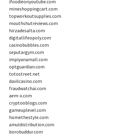
ifoodieonyoutube.com
mineshoppingcart.com
topworkoutsupplies.com
mouthshutreviews.com
hirzadesalta.com
digitallifeopoly.com
casinobubbles.com
seputargym.com
impiyanamall.com
optguardian.com
totostreet.net
davilcasino.com
fraudwatchai.com
aem-x.com
cryptooblogs.com
gameuplevel.com
homethestyle.com
amuldistribution.com
borobuddur.com