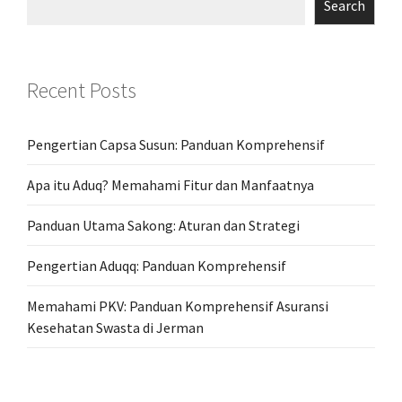
Search
Recent Posts
Pengertian Capsa Susun: Panduan Komprehensif
Apa itu Aduq? Memahami Fitur dan Manfaatnya
Panduan Utama Sakong: Aturan dan Strategi
Pengertian Aduqq: Panduan Komprehensif
Memahami PKV: Panduan Komprehensif Asuransi
Kesehatan Swasta di Jerman