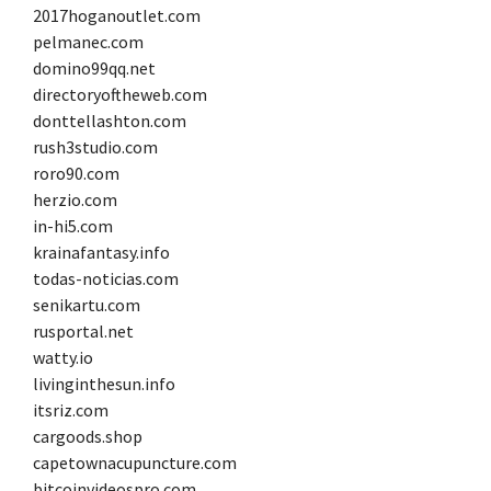
2017hoganoutlet.com
pelmanec.com
domino99qq.net
directoryoftheweb.com
donttellashton.com
rush3studio.com
roro90.com
herzio.com
in-hi5.com
krainafantasy.info
todas-noticias.com
senikartu.com
rusportal.net
watty.io
livinginthesun.info
itsriz.com
cargoods.shop
capetownacupuncture.com
bitcoinvideospro.com