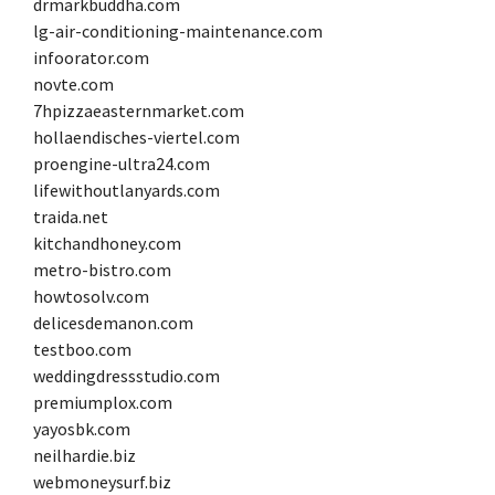
drmarkbuddha.com
lg-air-conditioning-maintenance.com
infoorator.com
novte.com
7hpizzaeasternmarket.com
hollaendisches-viertel.com
proengine-ultra24.com
lifewithoutlanyards.com
traida.net
kitchandhoney.com
metro-bistro.com
howtosolv.com
delicesdemanon.com
testboo.com
weddingdressstudio.com
premiumplox.com
yayosbk.com
neilhardie.biz
webmoneysurf.biz