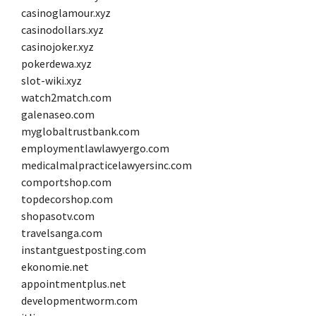
casinoglamour.xyz
casinodollars.xyz
casinojoker.xyz
pokerdewa.xyz
slot-wiki.xyz
watch2match.com
galenaseo.com
myglobaltrustbank.com
employmentlawlawyergo.com
medicalmalpracticelawyersinc.com
comportshop.com
topdecorshop.com
shopasotv.com
travelsanga.com
instantguestposting.com
ekonomie.net
appointmentplus.net
developmentworm.com