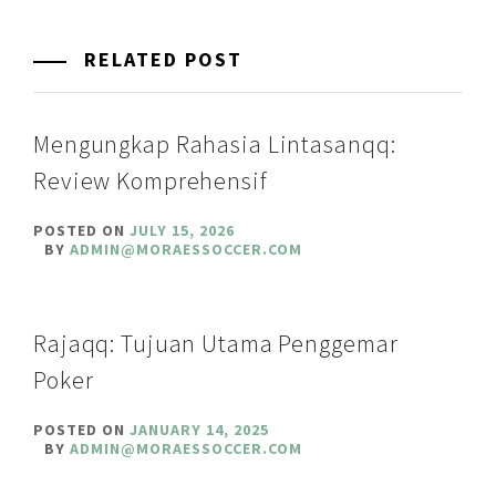
RELATED POST
Mengungkap Rahasia Lintasanqq:
Review Komprehensif
POSTED ON
JULY 15, 2026
BY
ADMIN@MORAESSOCCER.COM
Rajaqq: Tujuan Utama Penggemar
Poker
POSTED ON
JANUARY 14, 2025
BY
ADMIN@MORAESSOCCER.COM