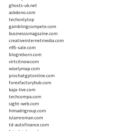
ghosts-uk.net
askdono.com
techonly.top
gamblingcompete.com
businesssmagazine.com
creativeinternetmedia.com
n95-sale.com
blogreborn.com
virtcitnow.com
wiselymap.com
prochatgptonline.com
forexfactoryhub.com
kaja-live.com
techcompa.com
sight-web.com
himadrigroup.com
islamroman.com
td-autofinance.com