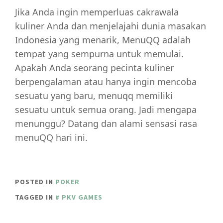
Jika Anda ingin memperluas cakrawala
kuliner Anda dan menjelajahi dunia masakan
Indonesia yang menarik, MenuQQ adalah
tempat yang sempurna untuk memulai.
Apakah Anda seorang pecinta kuliner
berpengalaman atau hanya ingin mencoba
sesuatu yang baru, menuqq memiliki
sesuatu untuk semua orang. Jadi mengapa
menunggu? Datang dan alami sensasi rasa
menuQQ hari ini.
POSTED IN
POKER
TAGGED IN
PKV GAMES