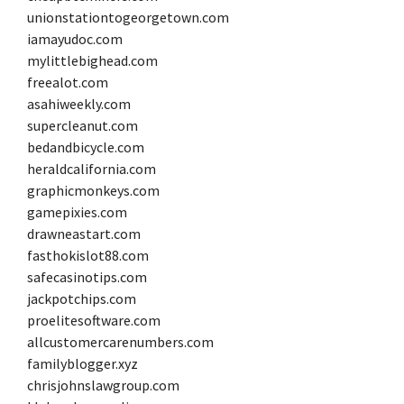
unionstationtogeorgetown.com
iamayudoc.com
mylittlebighead.com
freealot.com
asahiweekly.com
supercleanut.com
bedandbicycle.com
heraldcalifornia.com
graphicmonkeys.com
gamepixies.com
drawneastart.com
fasthokislot88.com
safecasinotips.com
jackpotchips.com
proelitesoftware.com
allcustomercarenumbers.com
familyblogger.xyz
chrisjohnslawgroup.com