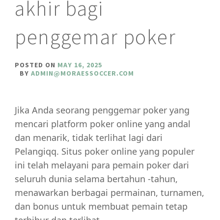
akhir bagi
penggemar poker
POSTED ON
MAY 16, 2025
BY
ADMIN@MORAESSOCCER.COM
Jika Anda seorang penggemar poker yang
mencari platform poker online yang andal
dan menarik, tidak terlihat lagi dari
Pelangiqq. Situs poker online yang populer
ini telah melayani para pemain poker dari
seluruh dunia selama bertahun -tahun,
menawarkan berbagai permainan, turnamen,
dan bonus untuk membuat pemain tetap