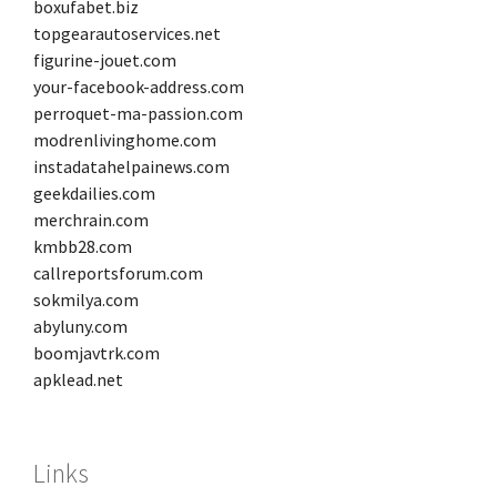
boxufabet.biz
topgearautoservices.net
figurine-jouet.com
your-facebook-address.com
perroquet-ma-passion.com
modrenlivinghome.com
instadatahelpainews.com
geekdailies.com
merchrain.com
kmbb28.com
callreportsforum.com
sokmilya.com
abyluny.com
boomjavtrk.com
apklead.net
Links