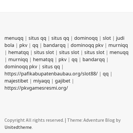
menuqq
|
situs qq
|
situs qq
|
dominoqq
|
slot
|
judi
bola
|
pkv
|
qq
|
bandarqq
|
dominoqq pkv
|
murniqq
|
hematqq
|
situs slot
|
situs slot
|
situs slot
|
menuqq
|
murniqq
|
hematqq
|
pkv
|
qq
|
bandarqq
|
dominoqq pkv
|
situs qq
|
https://pafikabupatenbaubau.org/slot88/
|
qq
|
majestibet
|
miyaqq
|
gajibet
|
https://pkvgamesresmi.org/
Copyright All rights reserved.
|
Theme: Adventure Blog by
Unitedtheme
.