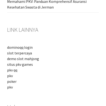
Memahami PKV: Panduan Komprehensif Asuransi
Kesehatan Swasta di Jerman
LINK LAINNYA
dominoqq login
slot terpercaya
demo slot mahjong
situs pkv games
pkv qq
pkv
poker
pkv