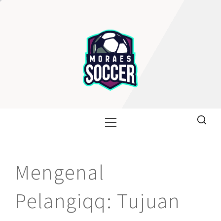
Skip
to
content
Primary
Menu
Mengenal
Pelangiqq: Tujuan