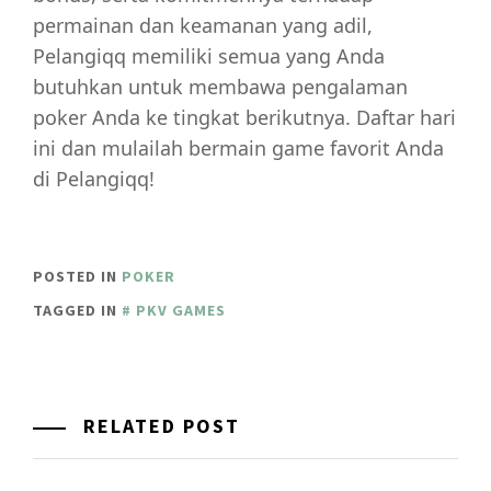
permainan dan keamanan yang adil,
Pelangiqq memiliki semua yang Anda
butuhkan untuk membawa pengalaman
poker Anda ke tingkat berikutnya. Daftar hari
ini dan mulailah bermain game favorit Anda
di Pelangiqq!
POSTED IN
POKER
TAGGED IN
PKV GAMES
RELATED POST