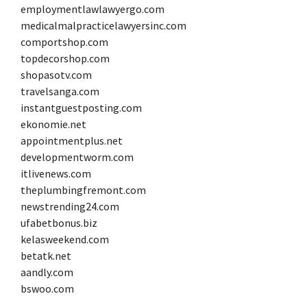
employmentlawlawyergo.com
medicalmalpracticelawyersinc.com
comportshop.com
topdecorshop.com
shopasotv.com
travelsanga.com
instantguestposting.com
ekonomie.net
appointmentplus.net
developmentworm.com
itlivenews.com
theplumbingfremont.com
newstrending24.com
ufabetbonus.biz
kelasweekend.com
betatk.net
aandly.com
bswoo.com