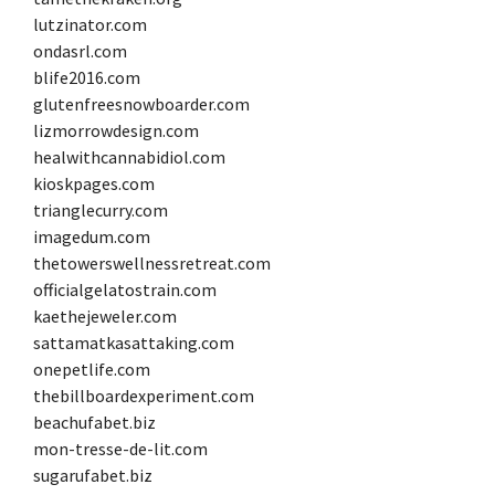
lutzinator.com
ondasrl.com
blife2016.com
glutenfreesnowboarder.com
lizmorrowdesign.com
healwithcannabidiol.com
kioskpages.com
trianglecurry.com
imagedum.com
thetowerswellnessretreat.com
officialgelatostrain.com
kaethejeweler.com
sattamatkasattaking.com
onepetlife.com
thebillboardexperiment.com
beachufabet.biz
mon-tresse-de-lit.com
sugarufabet.biz