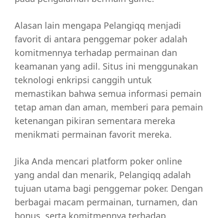
Alasan lain mengapa Pelangiqq menjadi
favorit di antara penggemar poker adalah
komitmennya terhadap permainan dan
keamanan yang adil. Situs ini menggunakan
teknologi enkripsi canggih untuk
memastikan bahwa semua informasi pemain
tetap aman dan aman, memberi para pemain
ketenangan pikiran sementara mereka
menikmati permainan favorit mereka.
Jika Anda mencari platform poker online
yang andal dan menarik, Pelangiqq adalah
tujuan utama bagi penggemar poker. Dengan
berbagai macam permainan, turnamen, dan
bonus, serta komitmennya terhadap