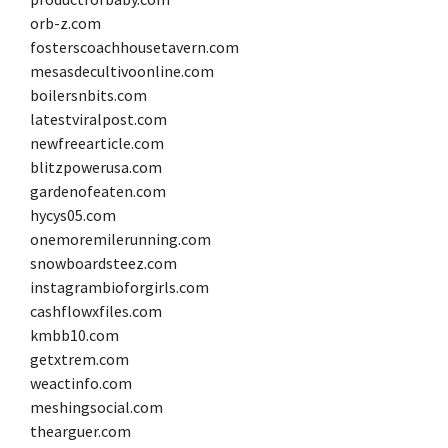
orb-z.com
fosterscoachhousetavern.com
mesasdecultivoonline.com
boilersnbits.com
latestviralpost.com
newfreearticle.com
blitzpowerusa.com
gardenofeaten.com
hycys05.com
onemoremilerunning.com
snowboardsteez.com
instagrambioforgirls.com
cashflowxfiles.com
kmbb10.com
getxtrem.com
weactinfo.com
meshingsocial.com
thearguer.com