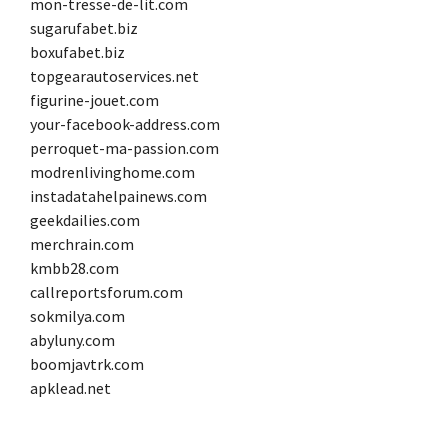
mon-tresse-de-lit.com
sugarufabet.biz
boxufabet.biz
topgearautoservices.net
figurine-jouet.com
your-facebook-address.com
perroquet-ma-passion.com
modrenlivinghome.com
instadatahelpainews.com
geekdailies.com
merchrain.com
kmbb28.com
callreportsforum.com
sokmilya.com
abyluny.com
boomjavtrk.com
apklead.net