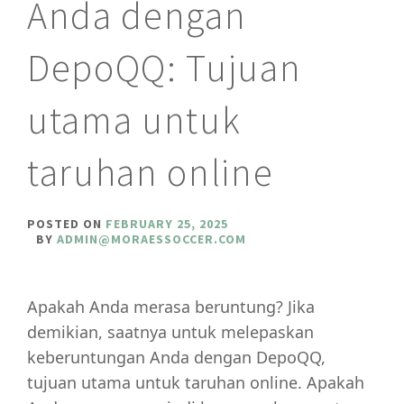
Anda dengan
DepoQQ: Tujuan
utama untuk
taruhan online
POSTED ON
FEBRUARY 25, 2025
BY
ADMIN@MORAESSOCCER.COM
Apakah Anda merasa beruntung? Jika
demikian, saatnya untuk melepaskan
keberuntungan Anda dengan DepoQQ,
tujuan utama untuk taruhan online. Apakah