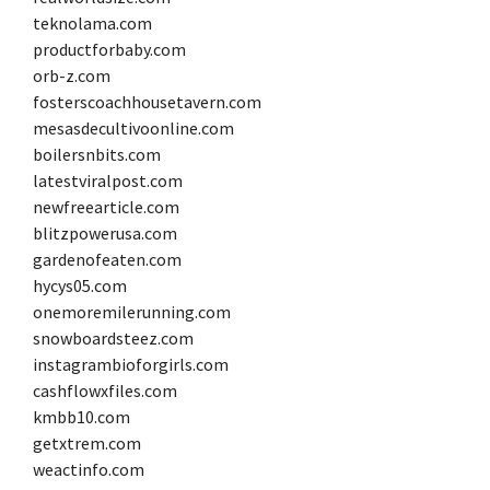
teknolama.com
productforbaby.com
orb-z.com
fosterscoachhousetavern.com
mesasdecultivoonline.com
boilersnbits.com
latestviralpost.com
newfreearticle.com
blitzpowerusa.com
gardenofeaten.com
hycys05.com
onemoremilerunning.com
snowboardsteez.com
instagrambioforgirls.com
cashflowxfiles.com
kmbb10.com
getxtrem.com
weactinfo.com