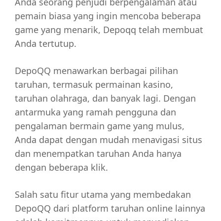
Anda seorang penjudi berpengalaman atau
pemain biasa yang ingin mencoba beberapa
game yang menarik, Depoqq telah membuat
Anda tertutup.
DepoQQ menawarkan berbagai pilihan
taruhan, termasuk permainan kasino,
taruhan olahraga, dan banyak lagi. Dengan
antarmuka yang ramah pengguna dan
pengalaman bermain game yang mulus,
Anda dapat dengan mudah menavigasi situs
dan menempatkan taruhan Anda hanya
dengan beberapa klik.
Salah satu fitur utama yang membedakan
DepoQQ dari platform taruhan online lainnya