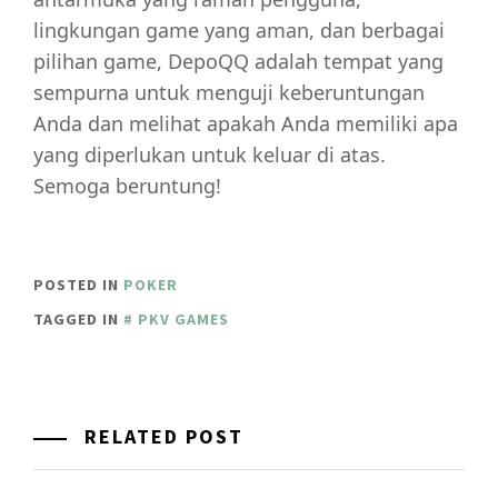
lingkungan game yang aman, dan berbagai
pilihan game, DepoQQ adalah tempat yang
sempurna untuk menguji keberuntungan
Anda dan melihat apakah Anda memiliki apa
yang diperlukan untuk keluar di atas.
Semoga beruntung!
POSTED IN
POKER
TAGGED IN
PKV GAMES
RELATED POST