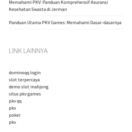
Memahami PKV: Panduan Komprehensif Asuransi
Kesehatan Swasta di Jerman
Panduan Utama PKV Games: Memahami Dasar-dasarnya
LINK LAINNYA
dominoqq login
slot terpercaya
demo slot mahjong
situs pkv games
pkv qq
pkv
poker
pkv