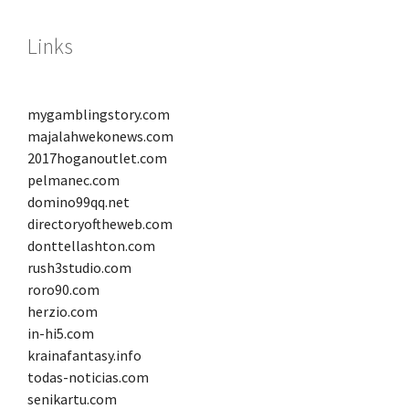
Links
mygamblingstory.com
majalahwekonews.com
2017hoganoutlet.com
pelmanec.com
domino99qq.net
directoryoftheweb.com
donttellashton.com
rush3studio.com
roro90.com
herzio.com
in-hi5.com
krainafantasy.info
todas-noticias.com
senikartu.com