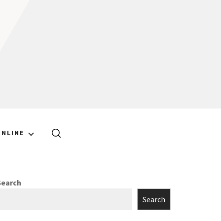
ONLINE
Search
Search