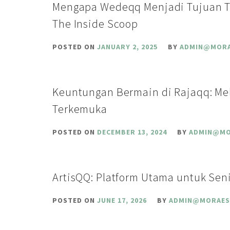
Mengapa Wedeqq Menjadi Tujuan Tu
The Inside Scoop
POSTED ON
JANUARY 2, 2025
BY
ADMIN@MORA
Keuntungan Bermain di Rajaqq: Mel
Terkemuka
POSTED ON
DECEMBER 13, 2024
BY
ADMIN@MO
ArtisQQ: Platform Utama untuk Se
POSTED ON
JUNE 17, 2026
BY
ADMIN@MORAES