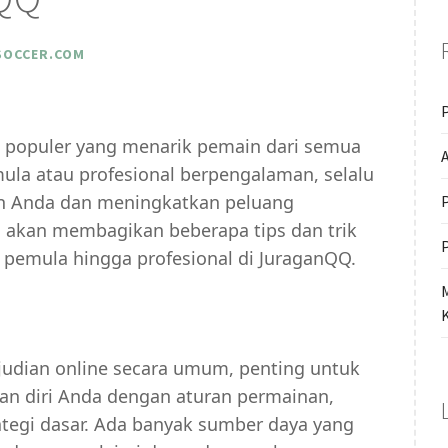
OCCER.COM
e populer yang menarik pemain dari semua
mula atau profesional berpengalaman, selalu
n Anda dan meningkatkan peluang
mi akan membagikan beberapa tips dan trik
 pemula hingga profesional di JuraganQQ.
judian online secara umum, penting untuk
an diri Anda dengan aturan permainan,
ategi dasar. Ada banyak sumber daya yang