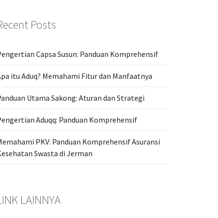
Recent Posts
Pengertian Capsa Susun: Panduan Komprehensif
Apa itu Aduq? Memahami Fitur dan Manfaatnya
Panduan Utama Sakong: Aturan dan Strategi
Pengertian Aduqq: Panduan Komprehensif
Memahami PKV: Panduan Komprehensif Asuransi
Kesehatan Swasta di Jerman
LINK LAINNYA