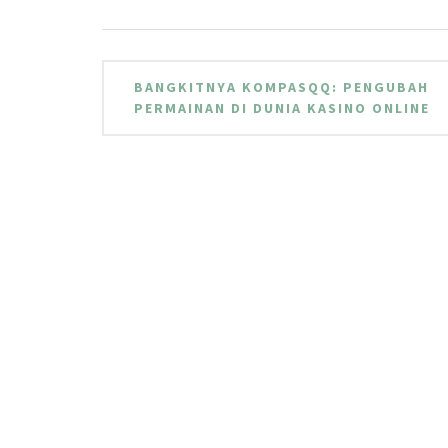
Post
BANGKITNYA KOMPASQQ: PENGUBAH
navigation
PERMAINAN DI DUNIA KASINO ONLINE