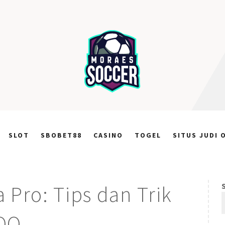
SLOT
SBOBET88
CASINO
TOGEL
SITUS JUDI 
 Pro: Tips dan Trik
nQQ