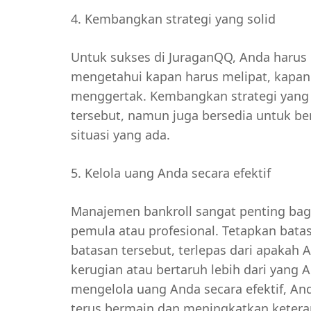
4. Kembangkan strategi yang solid
Untuk sukses di JuraganQQ, Anda harus m
mengetahui kapan harus melipat, kapan
menggertak. Kembangkan strategi yang 
tersebut, namun juga bersedia untuk be
situasi yang ada.
5. Kelola uang Anda secara efektif
Manajemen bankroll sangat penting bagi
pemula atau profesional. Tetapkan batas
batasan tersebut, terlepas dari apakah
kerugian atau bertaruh lebih dari yan
mengelola uang Anda secara efektif, A
terus bermain dan meningkatkan ketera