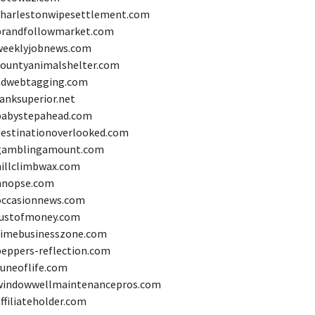
charlestonwipesettlement.com
brandfollowmarket.com
weeklyjobnews.com
countyanimalshelter.com
adwebtagging.com
ranksuperior.net
babystepahead.com
destinationoverlooked.com
gamblingamount.com
hillclimbwax.com
hnopse.com
occasionnews.com
lustofmoney.com
timebusinesszone.com
peppers-reflection.com
tuneoflife.com
windowwellmaintenancepros.com
ffiliateholder.com