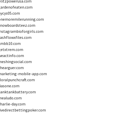
blitzpowerusa.com
gardenofeaten.com
hycys05.com
onemoremilerunning.com
snowboardsteez.com
instagrambioforgirls.com
cashflowxfiles.com
kmbb10.com
getxtrem.com
weactinfo.com
meshingsocial.com
thearguer.com
marketing-mobile-app.com
floralpunchcraft.com
fiasone.com
danktankbattery.com
mealudo.com
charlie-day.com
livedirectbettingpoker.com