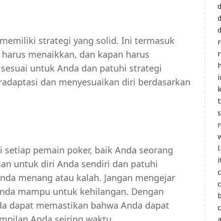
emiliki strategi yang solid. Ini termasuk
 harus menaikkan, dan kapan harus
sesuai untuk Anda dan patuhi strategi
radaptasi dan menyesuaikan diri berdasarkan
k
r
w
l
 setiap pemain poker, baik Anda seorang
i
an untuk diri Anda sendiri dan patuhi
 Anda menang atau kalah. Jangan mengejar
g Anda mampu untuk kehilangan. Dengan
nda dapat memastikan bahwa Anda dapat
mpilan Anda seiring waktu.