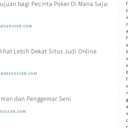
juan bagi Pecinta Poker Di Mana Saja:
ESSOCCER.COM
f
ihat Lebih Dekat Situs Judi Online
s
RAESSOCCER.COM
niman dan Penggemar Seni
SOCCER.COM