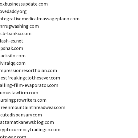
foxbusinessupdate.com
lovedaddy.org
integrativemedicalmassageplano.com
mrrugwashing.com
acb-bankia.com
lash-es.net
upshak.com
backsilo.com
iviralqq.com
impressionresorthoian.com
bestfreakingclothesever.com
falling-film-evaporator.com
sumuslawfirm.com
nursingprowriters.com
greenmountainthreadwear.com
acutedispensary.com
sattamatkanewsblog.com
cryptocurrencytradingcn.com
totowaz.com