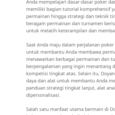
Anda mempelajari dasar-dasar poker da
memiliki bagian tutorial komprehensif 
permainan hingga strategi dan teknik ti
beragam permainan dan turnamen beris
untuk melatih keterampilan dan memba
Saat Anda maju dalam perjalanan poker
untuk membantu Anda membawa permaina
menawarkan berbagai permainan dan tur
berpengalaman yang ingin menantang di
kompetisi tingkat atas. Selain itu, Do
daya dan alat untuk membantu Anda me
panduan strategi tingkat lanjut, alat ana
dipersonalisasi.
Salah satu manfaat utama bermain di D