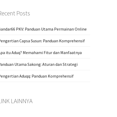
Recent Posts
Bandar66 PKV: Panduan Utama Permainan Online
Pengertian Capsa Susun: Panduan Komprehensif
Apa itu Aduq? Memahami Fitur dan Manfaatnya
Panduan Utama Sakong: Aturan dan Strategi
Pengertian Aduqq: Panduan Komprehensif
LINK LAINNYA