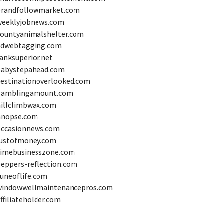
brandfollowmarket.com
weeklyjobnews.com
countyanimalshelter.com
adwebtagging.com
ranksuperior.net
babystepahead.com
destinationoverlooked.com
gamblingamount.com
hillclimbwax.com
hnopse.com
occasionnews.com
lustofmoney.com
timebusinesszone.com
peppers-reflection.com
tuneoflife.com
windowwellmaintenancepros.com
ffiliateholder.com