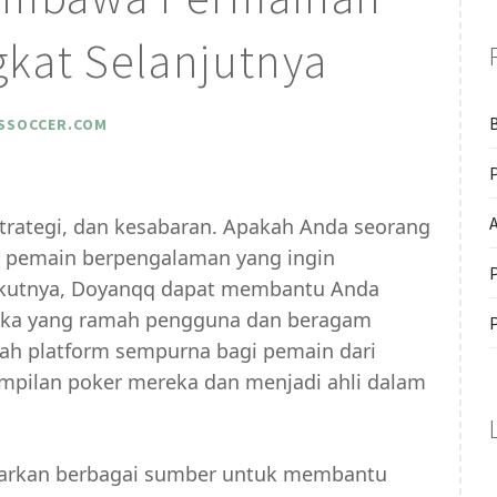
gkat Selanjutnya
SSOCCER.COM
trategi, dan kesabaran. Apakah Anda seorang
 pemain berpengalaman yang ingin
ikutnya, Doyanqq dapat membantu Anda
uka yang ramah pengguna dan beragam
ah platform sempurna bagi pemain dari
mpilan poker mereka dan menjadi ahli dalam
arkan berbagai sumber untuk membantu