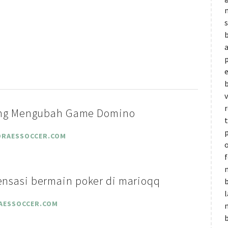
ang Mengubah Game Domino
RAESSOCCER.COM
 sensasi bermain poker di marioqq
ESSOCCER.COM