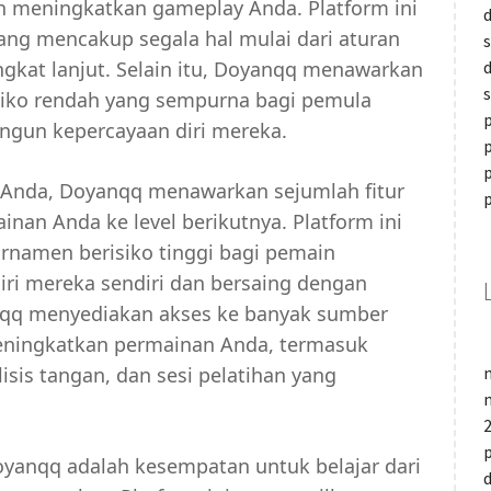
n meningkatkan gameplay Anda. Platform ini
yang mencakup segala hal mulai dari aturan
s
ngkat lanjut. Selain itu, Doyanqq menawarkan
iko rendah yang sempurna bagi pemula
ngun kepercayaan diri mereka.
 Anda, Doyanqq menawarkan sejumlah fitur
n Anda ke level berikutnya. Platform ini
namen berisiko tinggi bagi pemain
ri mereka sendiri dan bersaing dengan
yanqq menyediakan akses ke banyak sumber
ningkatkan permainan Anda, termasuk
lisis tangan, dan sesi pelatihan yang
oyanqq adalah kesempatan untuk belajar dari