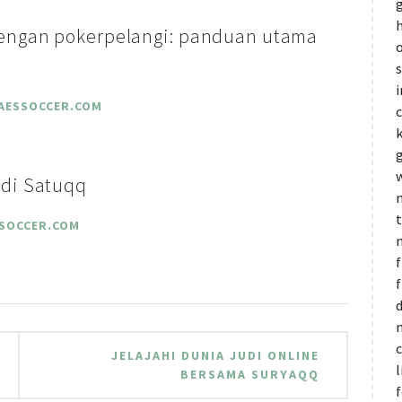
engan pokerpelangi: panduan utama
ESSOCCER.COM
 di Satuqq
SOCCER.COM
JELAJAHI DUNIA JUDI ONLINE
BERSAMA SURYAQQ