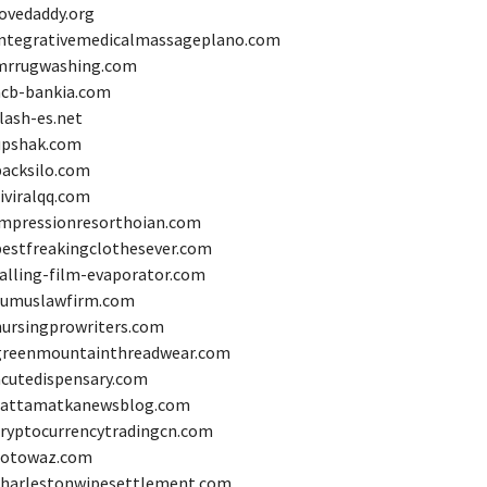
lovedaddy.org
integrativemedicalmassageplano.com
mrrugwashing.com
acb-bankia.com
lash-es.net
upshak.com
backsilo.com
iviralqq.com
impressionresorthoian.com
bestfreakingclothesever.com
falling-film-evaporator.com
sumuslawfirm.com
nursingprowriters.com
greenmountainthreadwear.com
acutedispensary.com
sattamatkanewsblog.com
cryptocurrencytradingcn.com
totowaz.com
charlestonwipesettlement.com