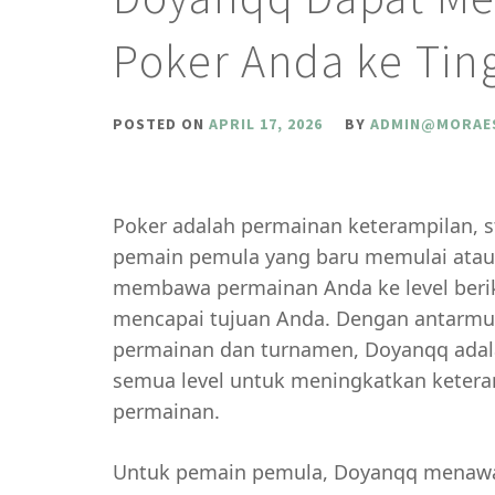
Poker Anda ke Tin
POSTED ON
APRIL 17, 2026
BY
ADMIN@MORAE
Poker adalah permainan keterampilan, s
pemain pemula yang baru memulai atau
membawa permainan Anda ke level ber
mencapai tujuan Anda. Dengan antarm
permainan dan turnamen, Doyanqq adal
semua level untuk meningkatkan ketera
permainan.
Untuk pemain pemula, Doyanqq menaw