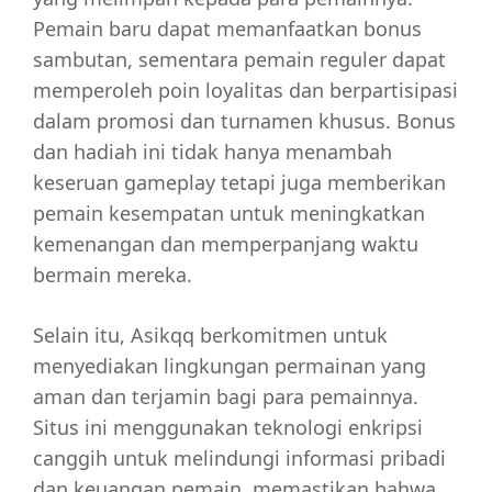
Pemain baru dapat memanfaatkan bonus
sambutan, sementara pemain reguler dapat
memperoleh poin loyalitas dan berpartisipasi
dalam promosi dan turnamen khusus. Bonus
dan hadiah ini tidak hanya menambah
keseruan gameplay tetapi juga memberikan
pemain kesempatan untuk meningkatkan
kemenangan dan memperpanjang waktu
bermain mereka.
Selain itu, Asikqq berkomitmen untuk
menyediakan lingkungan permainan yang
aman dan terjamin bagi para pemainnya.
Situs ini menggunakan teknologi enkripsi
canggih untuk melindungi informasi pribadi
dan keuangan pemain, memastikan bahwa