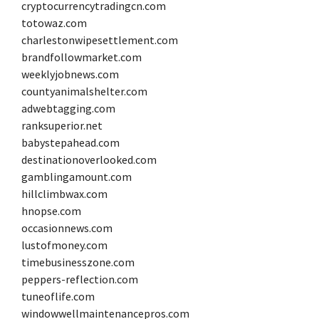
cryptocurrencytradingcn.com
totowaz.com
charlestonwipesettlement.com
brandfollowmarket.com
weeklyjobnews.com
countyanimalshelter.com
adwebtagging.com
ranksuperior.net
babystepahead.com
destinationoverlooked.com
gamblingamount.com
hillclimbwax.com
hnopse.com
occasionnews.com
lustofmoney.com
timebusinesszone.com
peppers-reflection.com
tuneoflife.com
windowwellmaintenancepros.com