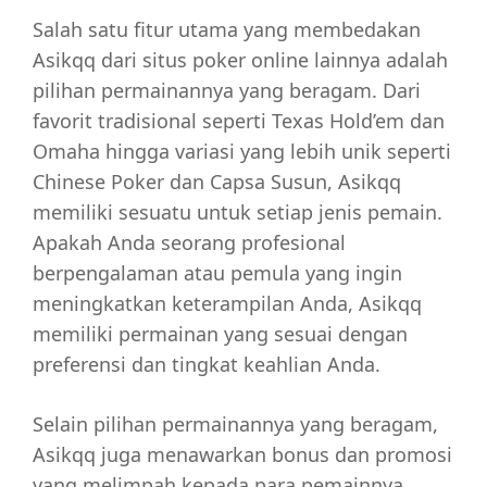
Salah satu fitur utama yang membedakan
Asikqq dari situs poker online lainnya adalah
pilihan permainannya yang beragam. Dari
favorit tradisional seperti Texas Hold’em dan
Omaha hingga variasi yang lebih unik seperti
Chinese Poker dan Capsa Susun, Asikqq
memiliki sesuatu untuk setiap jenis pemain.
Apakah Anda seorang profesional
berpengalaman atau pemula yang ingin
meningkatkan keterampilan Anda, Asikqq
memiliki permainan yang sesuai dengan
preferensi dan tingkat keahlian Anda.
Selain pilihan permainannya yang beragam,
Asikqq juga menawarkan bonus dan promosi
yang melimpah kepada para pemainnya.