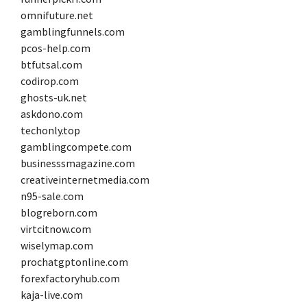
omnifuture.net
gamblingfunnels.com
pcos-help.com
btfutsal.com
codirop.com
ghosts-uk.net
askdono.com
techonly.top
gamblingcompete.com
businesssmagazine.com
creativeinternetmedia.com
n95-sale.com
blogreborn.com
virtcitnow.com
wiselymap.com
prochatgptonline.com
forexfactoryhub.com
kaja-live.com