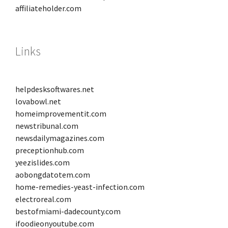
affiliateholder.com
Links
helpdesksoftwares.net
lovabowl.net
homeimprovementit.com
newstribunal.com
newsdailymagazines.com
preceptionhub.com
yeezislides.com
aobongdatotem.com
home-remedies-yeast-infection.com
electroreal.com
bestofmiami-dadecounty.com
ifoodieonyoutube.com