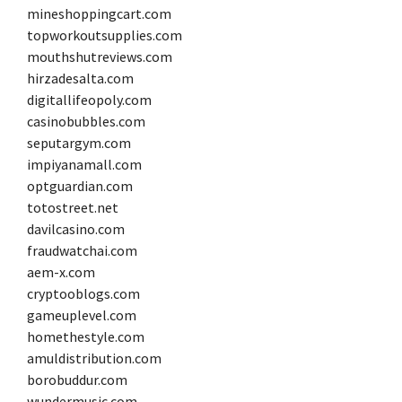
mineshoppingcart.com
topworkoutsupplies.com
mouthshutreviews.com
hirzadesalta.com
digitallifeopoly.com
casinobubbles.com
seputargym.com
impiyanamall.com
optguardian.com
totostreet.net
davilcasino.com
fraudwatchai.com
aem-x.com
cryptooblogs.com
gameuplevel.com
homethestyle.com
amuldistribution.com
borobuddur.com
wundermusic.com