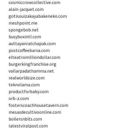
cosmiccrowcollective.com
alain-jacquet.com
gotisouizakayabakeneko.com
meshpoint.me
spongebob.net
busyboxintl.com
auttayanratchapak.com
postcoffeebarva.com
elteatromilliondollar.com
burgerkingfranchise.org
vallarpadathamma.net
realworldsize.com
teknolama.com
productforbaby.com
orb-z.com
fosterscoachhousetavern.com
mesasdecultivoonline.com
boilersnbits.com
latestviralpost.com