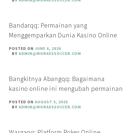
BY
ADMIN@MORAESSOCCER.COM
Bandarqq: Permainan yang
Menggemparkan Dunia Kasino Online
POSTED ON
JUNE 6, 2026
BY
ADMIN@MORAESSOCCER.COM
Bangkitnya Abangqq: Bagaimana
kasino online ini mengubah permainan
POSTED ON
AUGUST 5, 2025
BY
ADMIN@MORAESSOCCER.COM
Wargaqq: Platform Poker Online