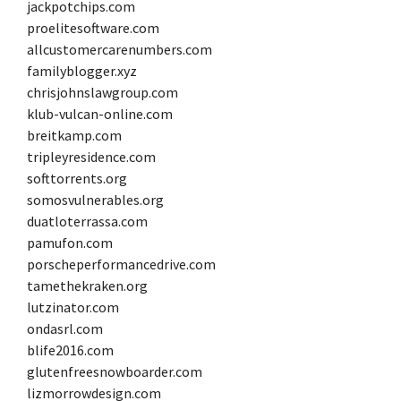
jackpotchips.com
proelitesoftware.com
allcustomercarenumbers.com
familyblogger.xyz
chrisjohnslawgroup.com
klub-vulcan-online.com
breitkamp.com
tripleyresidence.com
softtorrents.org
somosvulnerables.org
duatloterrassa.com
pamufon.com
porscheperformancedrive.com
tamethekraken.org
lutzinator.com
ondasrl.com
blife2016.com
glutenfreesnowboarder.com
lizmorrowdesign.com