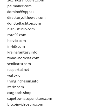
2017hoganoutlet.com
pelmanec.com
domino99qq.net
directoryoftheweb.com
donttellashton.com
rush3studio.com
roro90.com
herzio.com
in-hi5.com
krainafantasy.info
todas-noticias.com
senikartu.com
rusportal.net
watty.io
livinginthesun.info
itsriz.com
cargoods.shop
capetownacupuncture.com
bitcoinvideospro.com